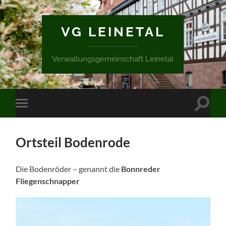
VG LEINETAL
Verwaltungsgemeinschaft Leinetal
Suchfe
Mobile-
ein-/a
Menü
ein-/ausblenden
Ortsteil Bodenrode
Die Bodenröder – genannt die
Bonnreder
Fliegenschnapper