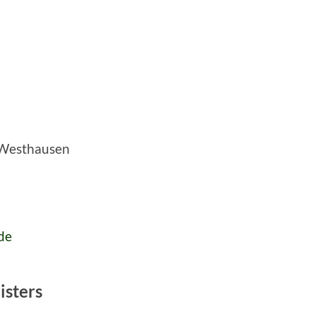
Westhausen
de
isters