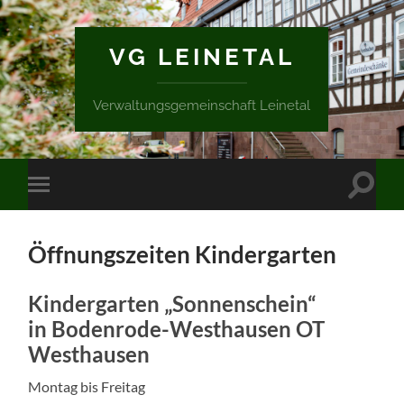
VG LEINETAL
Verwaltungsgemeinschaft Leinetal
Suchfe
Mobile-
ein-/a
Menü
ein-/ausblenden
Öffnungszeiten Kindergarten
Kindergarten „Sonnenschein“
in Bodenrode-Westhausen OT
Westhausen
Montag bis Freitag