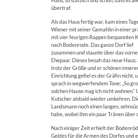
Haus, so stattlich und schön, dass es
übertraf.
Als das Haus fertig war, kam eines Tag
Wiener mit seiner Gemahlin in einer pr
mit vier feurigen Rappen bespannten 
nach Bodenrode. Das ganze Dorf lief
zusammen und staunte über das vorn
Ehepaar. Dieses besah das neue Haus;
trotz der Größe und er schönen innere
Einrichtung gefiel es der Gräfin nicht, u
sprach in wegwerfendem Tone: „So groß
solchen Hause mag ich nicht wohnen.“ 
Kutscher alsbald wieder umkehren. Die
Landsmann noch einen langen, sehnsü
habe, wobei ihm ein paar Tränen über 
Nach einiger Zeit erhielt der Bodenr
Geldes für die Armen des Dorfes und e