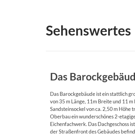
Sehenswertes
Das Barockgebäu
Das Barockgebäude ist ein stattlich 
von 35 m Länge, 11m Breite und 11 m 
Sandsteinsockel von ca. 2,50 m Höhe tr
Oberbau ein wunderschönes 2-etagig
Eichenfachwerk. Das Dachgeschoss ist
der Straßenfront des Gebäudes befinde