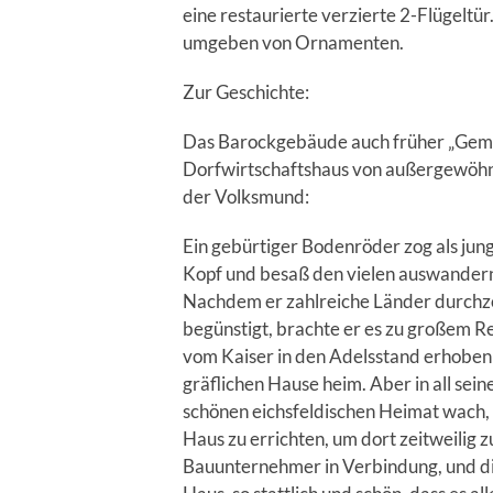
eine restaurierte verzierte 2-Flügeltü
umgeben von Ornamenten.
Zur Geschichte:
Das Barockgebäude auch früher „Geme
Dorfwirtschaftshaus von außergewöhnli
der Volksmund:
Ein gebürtiger Bodenröder zog als jung
Kopf und besaß den vielen auswander
Nachdem er zahlreiche Länder durchz
begünstigt, brachte er es zu großem R
vom Kaiser in den Adelsstand erhoben 
gräflichen Hause heim. Aber in all sein
schönen eichsfeldischen Heimat wach, u
Haus zu errichten, um dort zeitweilig 
Bauunternehmer in Verbindung, und di