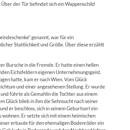
r. Über der Tür befindet sich ein Wappenschild
indeschenke“ genannt, war für ein
cher Stattlichkeit und Größe. Über diese erzählt
er Bursche in die Fremde. Er hatte einen hellen
nden Eichsfeldern eigenen Unternehmungsgeist.
ogen hatte, kam er nach Wien. Vom Glück
eichtum und einer angesehenen Stellung. Er wurde
und führte als Gemahlin die Tochter aus einem
em Glück blieb in ihm die Sehnsucht nach seiner
nd er beschloss, sich in seinem Geburtsort ein
zu wohnen. Er setzte sich mit einem heimischen
eser erbaute für den ehemaligen Bodenröder ein