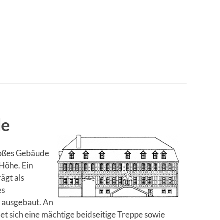
de
großes Gebäude
Höhe. Ein
ägt als
es
 ausgebaut. An
t sich eine mächtige beidseitige Treppe sowie