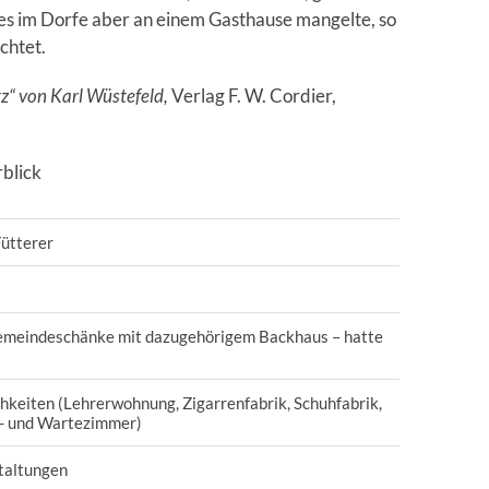
es im Dorfe aber an einem Gasthause mangelte, so
chtet.
tz“ von Karl Wüstefeld,
Verlag F. W. Cordier,
blick
Fütterer
Gemeindeschänke mit dazugehörigem Backhaus – hatte
keiten (Lehrerwohnung, Zigarrenfabrik, Schuhfabrik,
- und Wartezimmer)
taltungen