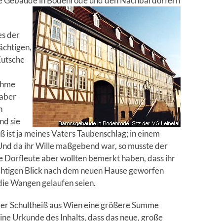
 alle Gebäude in Bodenrode und den Nachbardörfern
es der
ächtigen,
Kutsche
ehme
 aber
n
nd sie
 ist ja meines Vaters Taubenschlag; in einem
Und da ihr Wille maßgebend war, so musste der
 Dorfleute aber wollten bemerkt haben, dass ihr
chtigen Blick nach dem neuen Hause geworfen
die Wangen gelaufen seien.
öder Schultheiß aus Wien eine größere Summe
ine Urkunde des Inhalts, dass das neue, große