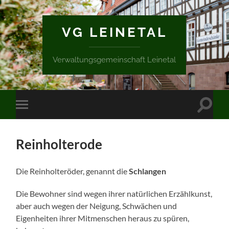
VG LEINETAL
Verwaltungsgemeinschaft Leinetal
Suchfe
Mobile-
ein-/a
Menü
ein-/ausblenden
Reinholterode
Die Reinholteröder, genannt die
Schlangen
Die Bewohner sind wegen ihrer natürlichen Erzählkunst,
aber auch wegen der Neigung, Schwächen und
Eigenheiten ihrer Mitmenschen heraus zu spüren,