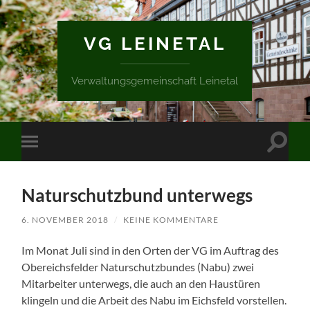
VG LEINETAL
Verwaltungsgemeinschaft Leinetal
Suchfe
Mobile-
ein-/a
Menü
ein-/ausblenden
Naturschutzbund unterwegs
6. NOVEMBER 2018
/
KEINE KOMMENTARE
Im Monat Juli sind in den Orten der VG im Auftrag des
Obereichsfelder Naturschutzbundes (Nabu) zwei
Mitarbeiter unterwegs, die auch an den Haustüren
klingeln und die Arbeit des Nabu im Eichsfeld vorstellen.