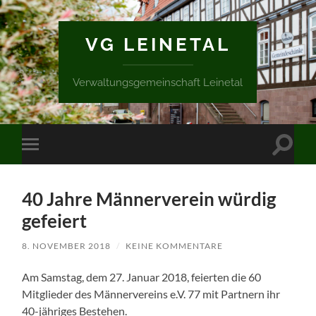
VG LEINETAL
Verwaltungsgemeinschaft Leinetal
Suchfe
Mobile-
ein-/a
Menü
ein-/ausblenden
40 Jahre Männerverein würdig
gefeiert
8. NOVEMBER 2018
/
KEINE KOMMENTARE
Am Samstag, dem 27. Januar 2018, feierten die 60
Mitglieder des Männervereins e.V. 77 mit Partnern ihr
40-jähriges Bestehen.